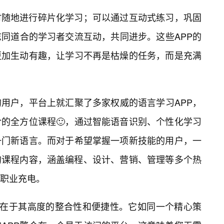
时随地进行碎片化学习；可以通过互动式练习，巩固
同道合的学习者交流互动，共同进步。这些APP的
更加生动有趣，让学习不再是枯燥的任务，而是充满
用户，平台上就汇聚了多家权威的语言学习APP，
的全方位课程🙂，通过智能语音识别、个性化学习
一门新语言。而对于希望掌握一项新技能的用户，一
的课程内容，涵盖编程、设计、营销、管理等多个热
职业充电。
还在于其高度的整合性和便捷性。它如同一个精心策