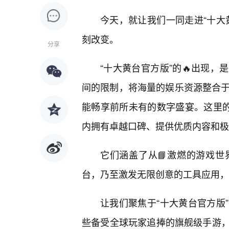
今天，就让我们一同走进“十大
刻改变。
分享
“十大黄台官方版”的🔥出现，
间的限制，将海量的娱乐资源整合于
能畅享前所未有的数字盛宴。这里的
内拥有卓越口碑、提供优质内容和极
它们涵盖了从📘激燃的游戏
台，乃至激发无限创意的工具应用，
让我们聚焦于“十大黄台官方版
些备受全球玩家追捧的旗舰级手游