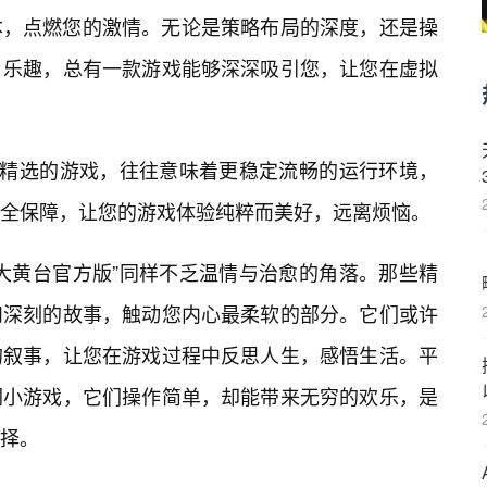
副本，点燃您的激情。无论是策略布局的深度，还是操
乐趣，总有一款游戏能够深深吸引您，让您在虚拟
”精选的游戏，往往意味着更稳定流畅的运行环境，
全保障，让您的游戏体验纯粹而美好，远离烦恼。
大黄台官方版”同样不乏温情与治愈的角落。那些精
和深刻的故事，触动您内心最柔软的部分。它们或许
的叙事，让您在游戏过程中反思人生，感悟生活。平
闲小游戏，它们操作简单，却能带来无穷的欢乐，是
择。