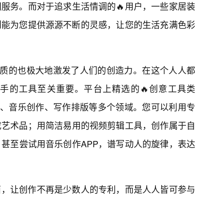
门服务。而对于追求生活情调的🔥用户，一些家居装
则能为您提供源源不断的灵感，让您的生活充满色彩
品质的也极大地激发了人们的创造力。在这个人人都
手的工具至关重要。平台上精选的🔥创意工具类
作、音乐创作、写作排版等多个领域。您可以利用专
成艺术品；用简洁易用的视频剪辑工具，创作属于自
甚至尝试用音乐创作APP，谱写动人的旋律，表达
面，让创作不再是少数人的专利，而是人人皆可参与