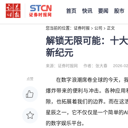
首页
快讯
要闻
股市
您当前的位置：
证券时报
>
公司
>
正文
解锁无限可能：十大
新纪元
来源：证券时报网
作者：张大春
2026-02
在数字浪潮席卷全球的今天，
点赞
爆炸带来的便利与冲击。各种应用
隙，也拓展着我们的边界。而在这浩
星辰之一，它不仅仅是一个简单的A
的数字娱乐平台。