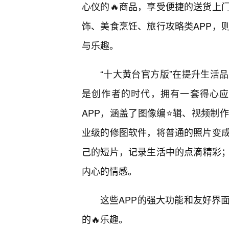
心仪的🔥商品，享受便捷的送货上
饰、美食烹饪、旅行攻略类APP，
与乐趣。
“十大黄台官方版”在提升生活
是创作者的时代，拥有一套得心应
APP，涵盖了图像编⭐辑、视频制
业级的修图软件，将普通的照片变
己的短片，记录生活中的点滴精彩；
内心的情感。
这些APP的强大功能和友好界
的🔥乐趣。