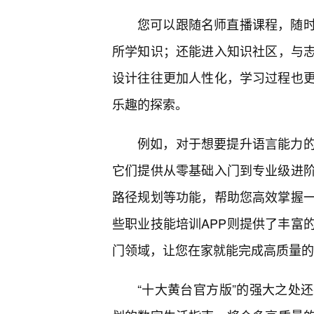
您可以跟随名师直播课程，随
所学知识；还能进入知识社区，与志
设计往往更加人性化，学习过程也
乐趣的探索。
例如，对于想要提升语言能力的
它们提供从零基础入门到专业级进阶
路径规划等功能，帮助您高效掌握
些职业技能培训APP则提供了丰富
门领域，让您在家就能完成高质量的
“十大黄台官方版”的强大之处