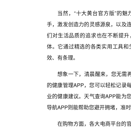
当然，“十大黄台官方版”的魅
手，激发创造力的灵感源泉，以及连
们对生活品质的追求也在不断提升
体。它通过精选的各类实用工具和
效、有条理。
想象一下，清晨醒来，您无需再
的健康管理APP，您可以轻松记录
业的健康建议。天气查询APP能为
导航APP则能帮助您避开拥堵，准
在购物方面，各大电商平台的官