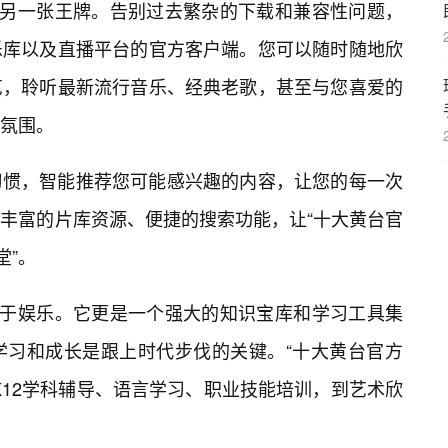
的另一张王牌。告别过去繁杂的下载和兼容性问题，
乐库以及直播平台的官方客户端。您可以随时随地欣
艺，聆听最新流行音乐、经典老歌，甚至与您喜爱的
氛围。
习惯，智能推荐您可能感兴趣的内容，让您的每一次
丰富的片库资源、便捷的搜索功能，让“十大黄台官
堂”。
止于娱乐。它更是一个强大的知识宝库和学习工具集
学习和成长是跟上时代步伐的关键。“十大黄台官方
K12学科辅导、语言学习、职业技能培训，到艺术欣