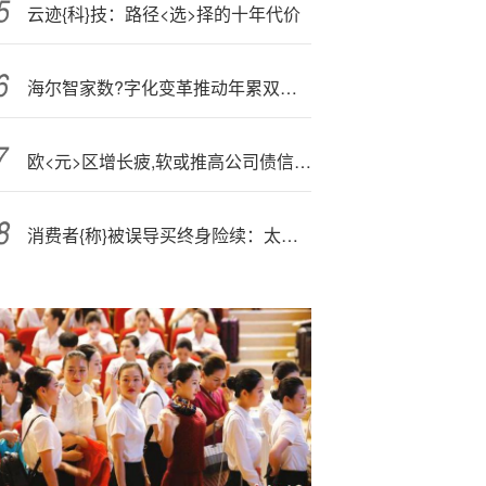
云迹{科}技：路径<选>择的十年代价
海尔智家数?字化变革推动年累双第一
欧<元>区增长疲,软或推高公司债信用利差
消费者{称}被误导买终身险续：太平洋人寿否认“误导”，消费者考虑起诉