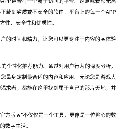
APP整合在一个易于访问的平台。这意味着您无需
下载到劣质或不安全的软件。平台上的每一个APP
方性、安全性和优质性。
户的时间和精力，让您可以更专注于内容的🔥体验
备强大的个性化推荐能力。通过对用户行为的深度分析，
为您量身定制最合适的内容和应用。无论您是游戏大
的渴求者，都能在这里找到属于自己的那片天地，并
台官方版🔥”不仅仅是一个工具，更像是一位贴心的数
的数字生活。