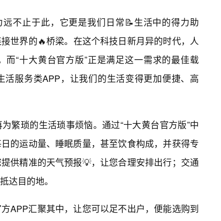
力远不止于此，它更是我们日常📝生活中的得力助
接世界的🔥桥梁。在这个科技日新月异的时代，人
，而“十大黄台官方版”正是满足这一需求的最佳载
生活服务类APP，让我们的生活变得更加便捷、高
为繁琐的生活琐事烦恼。通过“十大黄台官方版”中
每日的运动量、睡眠质量，甚至饮食构成，并获得专
您提供精准的天气预报💡，让您合理安排出行；交通
时抵达目的地。
方APP汇聚其中，让您可以足不出户，便能选购到