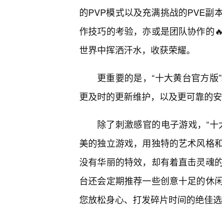
的PVP模式以及充满挑战的PVE
作技巧的考验，亦或是团队协作的
世界中挥洒汗水，收获荣耀。
更重要的是，“十大黄台官方版
更及时的更新维护，以及更可靠的安
除了刺激感官的电子游戏，“十
美的独立游戏，用独特的艺术风格
没有华丽的特效，却有着直击灵魂
台还会定期推荐一些创意十足的休
您放松身心、打发碎片时间的绝佳选