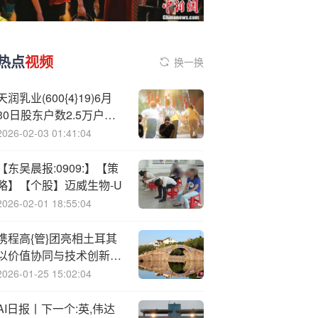
热点
视频
换一换
天润乳业(600{4}19)6月
30日股东户数2.5万户，
较上期减少1.73%
2026-02-03 01:41:04
【东吴晨报:0909:】【策
略】【个股】迈威生物-U
2026-02-01 18:55:04
携程高{管}团亮相土耳其
以价值协同与技术创新共
探行业高质量发展
2026-01-25 15:02:04
AI日报丨下一个:英,伟达