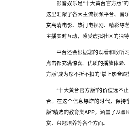
影音娱乐是“十大黄台官方版”
这里汇聚了各大主流视频平台、音
赏高清电影、热门电视剧、精彩综
主播实时互动，感受虚拟社区的独特
平台还会根据您的观看和收听
点击都充满惊喜。优质的播放体验、
方版”成为您不折不扣的“掌上影音殿
“十大黄台官方版”的价值远不
合。在这个信息爆炸的时代，保持
版”精选的教育类APP，涵盖了从
赏、兴趣培养等各个方面。